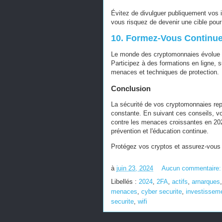
Évitez de divulguer publiquement vos 
vous risquez de devenir une cible pour
10. Formez-Vous Continue
Le monde des cryptomonnaies évolue r
Participez à des formations en ligne, 
menaces et techniques de protection.
Conclusion
La sécurité de vos cryptomonnaies rep
constante. En suivant ces conseils, v
contre les menaces croissantes en 2024
prévention et l'éducation continue.
Protégez vos cryptos et assurez-vous u
à
juin 23, 2024
Aucun commentaire
Libellés :
2024
,
2FA
,
actifs
,
arnarques
menaces
,
cyber securite
,
investissem
securite
,
wifi