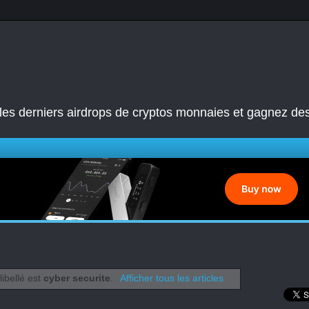
les derniers airdrops de cryptos monnaies et gagnez de
libellé est
cyber securite
.
Afficher tous les articles