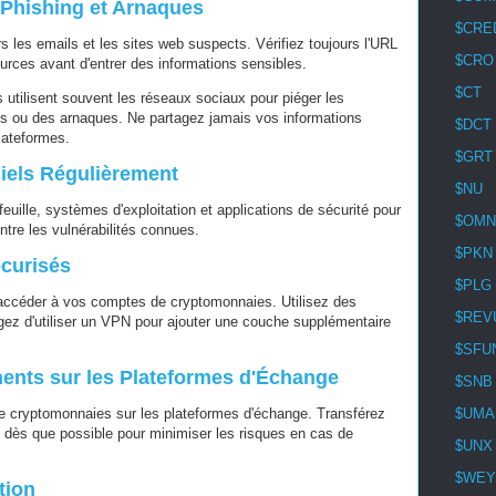
x Phishing et Arnaques
$CRE
 les emails et les sites web suspects. Vérifiez toujours l'URL
$CRO
ources avant d'entrer des informations sensibles.
$CT
 utilisent souvent les réseaux sociaux pour piéger les
ns ou des arnaques. Ne partagez jamais vos informations
$DCT
lateformes.
$GRT
ciels Régulièrement
$NU
feuille, systèmes d'exploitation et applications de sécurité pour
$OMN
ntre les vulnérabilités connues.
$PKN
écurisés
$PLG
 accéder à vos comptes de cryptomonnaies. Utilisez des
$REV
gez d'utiliser un VPN pour ajouter une couche supplémentaire
$SFU
ments sur les Plateformes d'Échange
$SNB
e cryptomonnaies sur les plateformes d'échange. Transférez
$UMA
és dès que possible pour minimiser les risques en cas de
$UNX
$WEY
tion