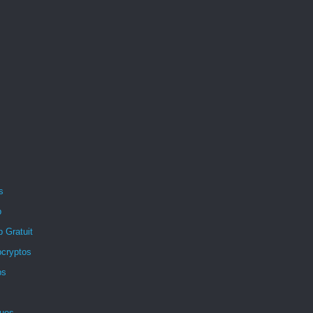
s
p
p Gratuit
pcryptos
ps
ques