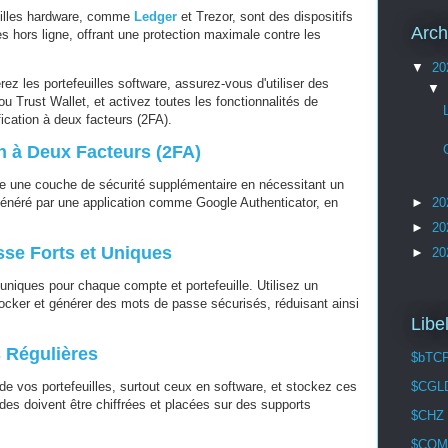
uilles hardware, comme
Ledger
et Trezor, sont des dispositifs
Arch
s hors ligne, offrant une protection maximale contre les
▼
20
ez les portefeuilles software, assurez-vous d'utiliser des
▼
Trust Wallet, et activez toutes les fonctionnalités de
ication à deux facteurs (2FA).
ion à Deux Facteurs (2FA)
ute une couche de sécurité supplémentaire en nécessitant un
généré par une application comme Google Authenticator, en
►
20
►
20
sse Forts et Uniques
►
20
iques pour chaque compte et portefeuille. Utilisez un
ocker et générer des mots de passe sécurisés, réduisant ainsi
Libe
 Régulières
$bTC
e vos portefeuilles, surtout ceux en software, et stockez ces
$CGL
es doivent être chiffrées et placées sur des supports
$CHZ
$COM