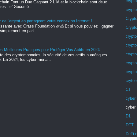
crypto
ckchain Font un Duo Gagnant ? L’IA et la blockchain sont deux
es : ✅ Sécurité...
crypt
Crypt
de l'argent en partageant votre connexion Internet !
ssante avec Grass Foundation 🌿💰 Et si vous pouviez gagner
Crypto
, simplement en part...
crypt
crypto
s Meilleures Pratiques pour Protéger Vos Actifs en 2024
crypt
nte des cryptomonnaies, la sécurité de vos actifs numériques
e. En 2024, les cyber mena...
crypt
crypto
cryto
CT
cyber
cyber 
D1
DCT
DeFi e