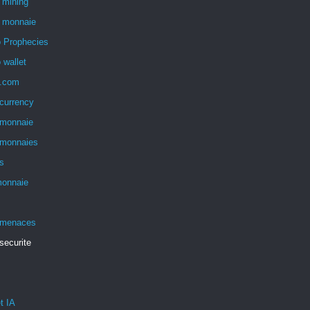
 mining
o monnaie
o Prophecies
 wallet
o.com
currency
omonnaie
omonnaies
s
monnaie
 menaces
securite
t IA