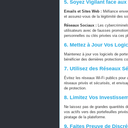
5. Soyez Vigilant face au
Emails et Sites Web :
Méfiance envers
et assurez-vous de la légitimité des s
Réseaux Sociaux :
Les cybercriminels
utilisateurs avec de fausses promotio
personnelles ou clés privées via ces p
6. Mettez à Jour Vos Logi
Maintenez à jour vos logiciels de porte
bénéficier des dernières protections co
7. Utilisez des Réseaux S
Évitez les réseaux Wi-Fi publics pour
réseaux privés et sécurisés, et envisa
de protection.
8. Limitez Vos Investisse
Ne laissez pas de grandes quantités d
vos actifs vers des portefeuilles priv
piratage de la plateforme.
9. Faites Preuve de Discré