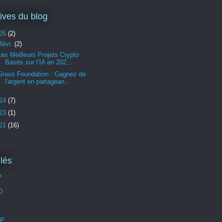
ives du blog
25
(2)
févr.
(2)
Les Meilleurs Projets Crypto
Basés sur l’IA en 202...
Grass Foundation : Gagnez de
l'argent en partagean...
24
(7)
23
(1)
21
(16)
llés
P
D
P