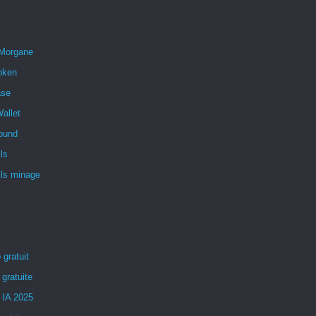
 Morgane
oken
ase
allet
ound
ls
ils minage
 gratuit
 gratuite
 IA 2025