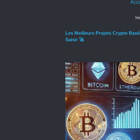
Accu
In
Les Meilleurs Projets Crypto Basés
Saisir 🚀
🔥 Pourquoi l’IA et la Blockchain Font u
complémentaires : ✅ Sécurité...