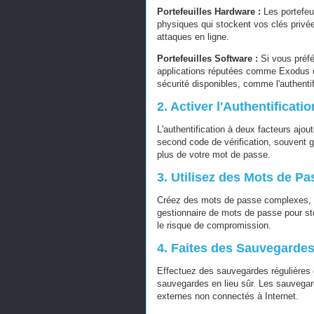
Portefeuilles Hardware :
Les portefe
physiques qui stockent vos clés privée
attaques en ligne.
Portefeuilles Software :
Si vous préfér
applications réputées comme Exodus ou 
sécurité disponibles, comme l'authentif
2. Activer l'Authentificat
L'authentification à deux facteurs ajo
second code de vérification, souvent 
plus de votre mot de passe.
3. Utilisez des Mots de Pa
Créez des mots de passe complexes, un
gestionnaire de mots de passe pour st
le risque de compromission.
4. Faites des Sauvegardes
Effectuez des sauvegardes régulières d
sauvegardes en lieu sûr. Les sauvegard
externes non connectés à Internet.