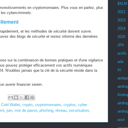
$XLM
investissements en cryptomonnaies. Plus vous en parlez, plus
2021
 les cybercriminels.
2023
llement
2024
apidement, et les méthodes de sécurité doivent suivre.
suivez des blogs de sécurité et restez informé des dernières
2025
2FA
actifs
ose sur la combinaison de bonnes pratiques et d'une vigilance
ada
ous pouvez protéger efficacement vos actifs numériques
AI
. N'oubliez jamais que la clé de la sécurité réside dans la
airdop
n avenir financier serein.
airdro
Airdro
:
airdro
,
Cold Wallet
,
crypto
,
cryptomonnaies
,
cryptos
,
cyber
ent
,
juin
,
mot de passe
,
phishing
,
réseau
,
securisation
,
airdro
aout
arnar