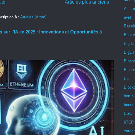
eil
Articles plus anciens
Asic 
scription à :
Articles (Atom)
avril
Baseb
 sur l’IA en 2025 : Innovations et Opportunités à
Baske
Big D
n Duo Gagnant ? L’IA et la blockchain sont deux technologies
BigDa
Binan
Binan
BL
Block
bon pl
bonus
BSC
bTCP
carda