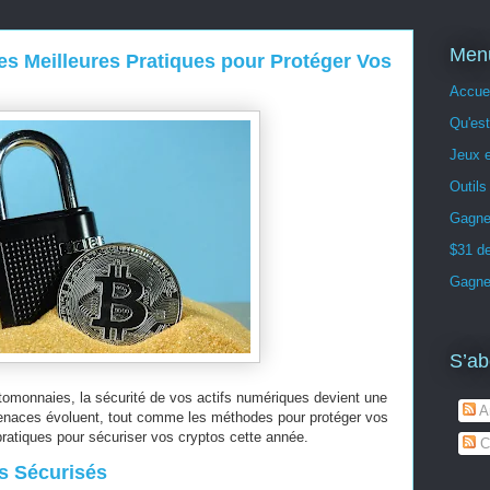
Men
es Meilleures Pratiques pour Protéger Vos
Accuei
Qu'est
Jeux e
Outils 
Gagne
$31 de
Gagner
S’ab
ptomonnaies, la sécurité de vos actifs numériques devient une
Ar
menaces évoluent, tout comme les méthodes pour protéger vos
pratiques pour sécuriser vos cryptos cette année.
C
es Sécurisés