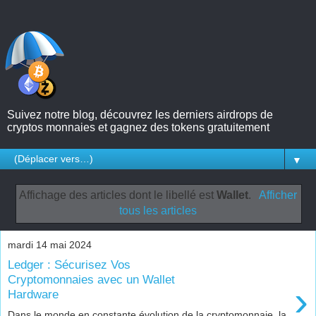
Suivez notre blog, découvrez les derniers airdrops de
cryptos monnaies et gagnez des tokens gratuitement
▼
Affichage des articles dont le libellé est
Wallet
.
Afficher
tous les articles
mardi 14 mai 2024
Ledger : Sécurisez Vos
Cryptomonnaies avec un Wallet
›
Hardware
Dans le monde en constante évolution de la cryptomonnaie, la